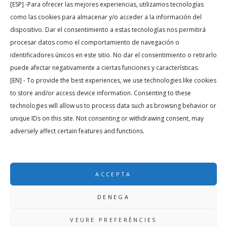
[ESP] -Para ofrecer las mejores experiencias, utilizamos tecnologías
pels grups de nens, joves i gent gran en risc d’exclusió social, fent
como las cookies para almacenar y/o acceder a la información del
activitats de caràcters benèfic i social dirigits a aquests sectors.
dispositivo. Dar el consentimiento a estas tecnologías nos permitirá
procesar datos como el comportamiento de navegación o
Per al compliment d’aquesta missió, la Fundació ha establert
identificadores únicos en este sitio. No dar el consentimiento o retirarlo
com un dels seus objectius per als propers anys aconseguir un
puede afectar negativamente a ciertas funciones y características.
impacte…
[EN] - To provide the best experiences, we use technologies like cookies
to store and/or access device information. Consenting to these
technologies will allow us to process data such as browsing behavior or
READ MORE
unique IDs on this site. Not consenting or withdrawing consent, may
adversely affect certain features and functions.
ACCEPTA
DENEGA
©
2019
FUNDACIÓ CMJ GODÓ.
TOTS ELS DRESTS RESERVATS. REALITZAT
VEURE PREFERÈNCIES