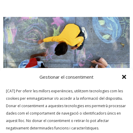
Gestionar el consentiment
[CAT] Per oferir les millors experiències, utilitzem tecnologies com les
cookies per emmagatzemar i/o accedir a la informació del dispositiu.
Donar el consentiment a aquestes tecnologies ens permetrà processar
dades com el comportament de navegació o identificadors únics en
Convocatòria d’ajuts del 2023
aquest lloc. No donar el consentiment o retirar-lo pot afectar
3 JULIOL, 2023
0
negativament determinades funcions i característiques.
1. PRESENTACIÓ La missió de la Fundació CMJ Godó és vetllar