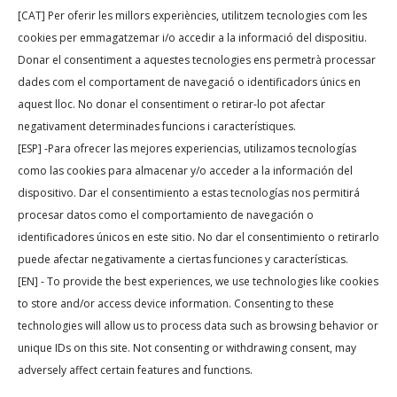
[CAT] Per oferir les millors experiències, utilitzem tecnologies com les
cookies per emmagatzemar i/o accedir a la informació del dispositiu.
Participar en aquesta convocatòria no garanteix rebre un ajut.
Donar el consentiment a aquestes tecnologies ens permetrà processar
La Fundació podrà fer revisions durant el desenvolupament
dades com el comportament de navegació o identificadors únics en
del projecte.
aquest lloc. No donar el consentiment o retirar-lo pot afectar
negativament determinades funcions i característiques.
En cas d’incompliment injustificat, es podrà exigir la devolució
[ESP] -Para ofrecer las mejores experiencias, utilizamos tecnologías
de l’ajut rebut.
como las cookies para almacenar y/o acceder a la información del
La interpretació final d’aquestes bases correspon a la
dispositivo. Dar el consentimiento a estas tecnologías nos permitirá
Fundació.
procesar datos como el comportamiento de navegación o
Tant la Fundació com les entitats beneficiàries podran
identificadores únicos en este sitio. No dar el consentimiento o retirarlo
puede afectar negativamente a ciertas funciones y características.
difondre els projectes seleccionats.
[EN] - To provide the best experiences, we use technologies like cookies
El Patronat de la Fundació seleccionarà, amb el seu millor
to store and/or access device information. Consenting to these
criteri, els projectes que millor s’ajustin als seus fins
technologies will allow us to process data such as browsing behavior or
estatutaris. La seva decisió serà inapel·lable.
unique IDs on this site. Not consenting or withdrawing consent, may
adversely affect certain features and functions.